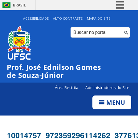
BRASIL
Simplifique!
ACESSIBILIDADE
ALTO CONTRASTE
MAPA DO SITE
Comunica BR
Participe
Acesso à informação
Legislação
Prof. José Ednilson Gomes
Canais
de Souza-Júnior
Área Restrita
Administradores do Site
MENU
10014757_972359296114262_37761