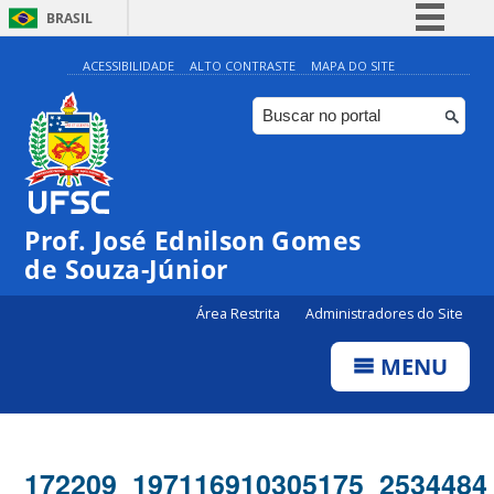
BRASIL
Simplifique!
ACESSIBILIDADE
ALTO CONTRASTE
MAPA DO SITE
Comunica BR
Participe
Acesso à informação
Legislação
Prof. José Ednilson Gomes
Canais
de Souza-Júnior
Área Restrita
Administradores do Site
MENU
172209_197116910305175_2534484