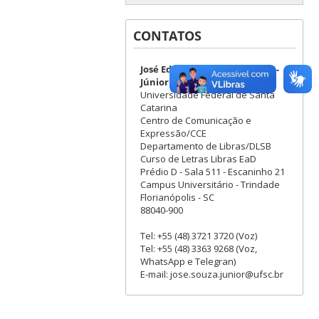
CONTATOS
José Ednilson Gomes de Souza-
Júnior
Universidade Federal de Santa
Catarina
Centro de Comunicação e
Expressão/CCE
Departamento de Libras/DLSB
Curso de Letras Libras EaD
Prédio D - Sala 511 - Escaninho 21
Campus Universitário - Trindade
Florianópolis - SC
88040-900
Tel: +55 (48) 3721 3720 (Voz)
Tel: +55 (48) 3363 9268 (Voz,
WhatsApp e Telegran)
E-mail: jose.souza.junior@ufsc.br