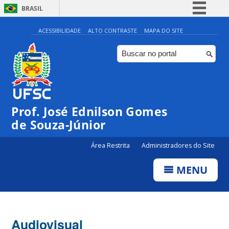
BRASIL
Simplifique!
ACESSIBILIDADE
ALTO CONTRASTE
MAPA DO SITE
Comunica BR
Participe
Acesso à informação
Legislação
Prof. José Ednilson Gomes
Canais
de Souza-Júnior
Área Restrita
Administradores do Site
MENU
Audiovisual