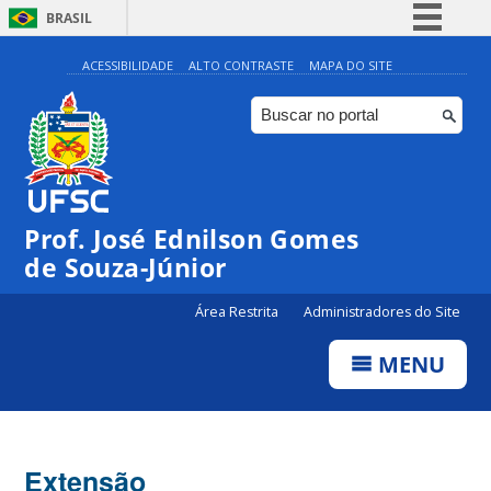
BRASIL
Simplifique!
ACESSIBILIDADE
ALTO CONTRASTE
MAPA DO SITE
Comunica BR
Participe
Acesso à informação
Legislação
Prof. José Ednilson Gomes
Canais
de Souza-Júnior
Área Restrita
Administradores do Site
MENU
Extensão