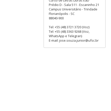
Curso de Letras Libras EaD
Prédio D - Sala 511 - Escaninho 21
Campus Universitário - Trindade
Florianópolis - SC
88040-900
Tel: +55 (48) 3721 3720 (Voz)
Tel: +55 (48) 3363 9268 (Voz,
WhatsApp e Telegran)
E-mail: jose.souza.junior@ufsc.br