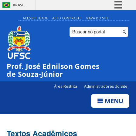
BRASIL
Simplifique!
ACESSIBILIDADE
ALTO CONTRASTE
MAPA DO SITE
Comunica BR
Participe
Acesso à informação
Legislação
Prof. José Ednilson Gomes
Canais
de Souza-Júnior
Área Restrita
Administradores do Site
MENU
Textos Acadêmicos