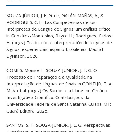
SOUZA-JÚNIOR, J. E. G. de, GALÁN-MAÑAS, A., &
RODRIGUES, C. H. Las Competencias de los
Intérpretes de Lengua de Signos: um análisis crítico
in González-Montesino, Rayco H.; Rodrigues, Carlos
H. (orgs.) Traducción e interpretación de lenguas de
signos: experiencias hispano-brasileñas. Madrid:
Dykinson, 2026.
GOMES, Monise F., SOUZA-JÚNIOR, J. E. G. O
Processo de Preparação e a Qualidade na
Interpretação de Línguas de Sinais in GONTIJO, T. A.
M. A. et al. (orgs.) Os Surdos e a Libras no Cenário
Investigativo-Científico: Contribuições da
Universidade Federal de Santa Catarina. Cuiabá-MT:
Guará Editora, 2025.
SANTOS, S. F., SOUZA-JÚNIOR, J. E. G. Perspectivas
Diacrônicas e Insterseccionais na Formação de