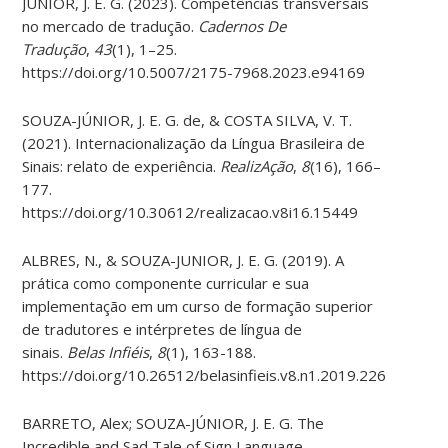
JÚNIOR, J. E. G. (2023). Competências transversais
no mercado de tradução.
Cadernos De
Tradução
,
43
(1), 1–25.
https://doi.org/10.5007/2175-7968.2023.e94169
SOUZA-JÚNIOR, J. E. G. de, & COSTA SILVA, V. T.
(2021). Internacionalização da Língua Brasileira de
Sinais: relato de experiência.
RealizAção
,
8
(16), 166–
177.
https://doi.org/10.30612/realizacao.v8i16.15449
ALBRES, N., & SOUZA-JUNIOR, J. E. G. (2019). A
prática como componente curricular e sua
implementação em um curso de formação superior
de tradutores e intérpretes de língua de
sinais.
Belas Infiéis
,
8
(1), 163-188.
https://doi.org/10.26512/belasinfieis.v8.n1.2019.22632
BARRETO, Alex; SOUZA-JÚNIOR, J. E. G. The
Incredible and Sad Tale of Sign Language