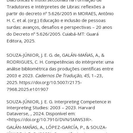
Tradutores e Intérpretes de Libras: reflexões a
partir do decreto nº 5.626/2005 in MORAES, Antônio
H. C. et al. (org.) Educação e inclusão de pessoas
surdas: avanços, desafios e perspectivas – 20 anos
do Decreto nº 5.626/2005. Cuiabá-MT: Guará
Editora, 2025.
SOUZA-JÚNIOR, J. E. G. de, GALÁN-MAÑAS, A., &
RODRIGUES, C. H. Competências do intérprete: uma
análise bibliométrica das produções científicas entre
2003 e 2023.
Cadernos De Tradução
,
45
, 1–23,
2025. https://doi.org/10.5007/2175-
7968.2025.e101907
SOUZA-JÚNIOR, J. E. G. Interpreting Competence in
Interpreting Studies: 2003 – 2023. Harvard
Dataverse, , 2024. Disponível em:
<https://doi.org/10.7910/DVN/SMWS3R>.
GALÁN-MAÑAS, A., LÓPEZ-GARCÍA, P., & SOUZA-