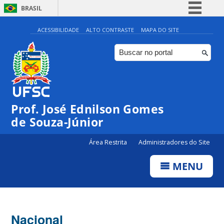
BRASIL
Simplifique!
ACESSIBILIDADE
ALTO CONTRASTE
MAPA DO SITE
Comunica BR
Participe
Acesso à informação
Legislação
Prof. José Ednilson Gomes
Canais
de Souza-Júnior
Área Restrita
Administradores do Site
MENU
Nacional