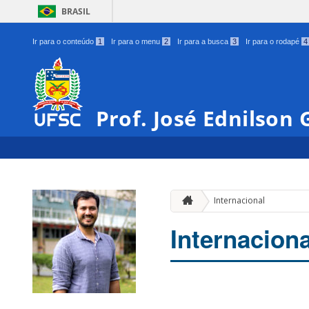
BRASIL
Ir para o conteúdo
1
Ir para o menu
2
Ir para a busca
3
Ir para o rodapé
4
Prof. José Ednilson
Internacional
Internaciona