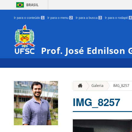
BRASIL
Ir para o conteúdo
1
Ir para o menu
2
Ir para a busca
3
Ir para o rodapé
4
Prof. José Ednilson
Galeria
IMG_8257
IMG_8257